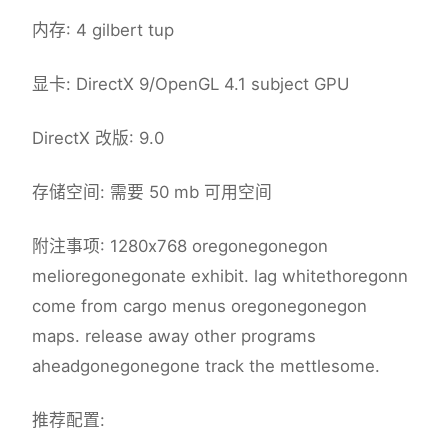
内存: 4 gilbert tup
显卡: DirectX 9/OpenGL 4.1 subject GPU
DirectX 改版: 9.0
存储空间: 需要 50 mb 可用空间
附注事项: 1280x768 oregonegonegon
melioregonegonate exhibit. lag whitethoregonn
come from cargo menus oregonegonegon
maps. release away other programs
aheadgonegonegone track the mettlesome.
推荐配置: