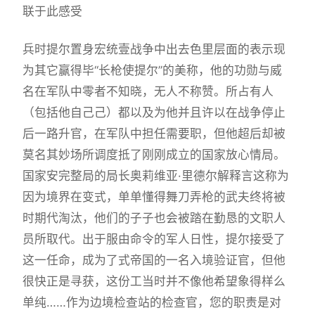
联于此感受
兵时提尔置身宏统壹战争中出去色里层面的表示现
为其它赢得毕“长枪使提尔”的美称，他的功勋与威
名在军队中零者不知晓，无人不称赞。所占有人
（包括他自己己）都以及为他并且许以在战争停止
后一路升官，在军队中担任需要职，但他超后却被
莫名其妙场所调度抵了刚刚成立的国家放心情局。
国家安完整局的局长奥莉维亚·里德尔解释言这称为
因为境界在变式，单单懂得舞刀弄枪的武夫终将被
时期代淘汰，他们的子子也会被踏在勤恳的文职人
员所取代。出于服由命令的军人日性，提尔接受了
这一任命，成为了式帝国的一名入境验证官，但他
很快正是寻获，这份工当时并不像他希望象得样么
单纯……作为边境检查站的检查官，您的职责是对