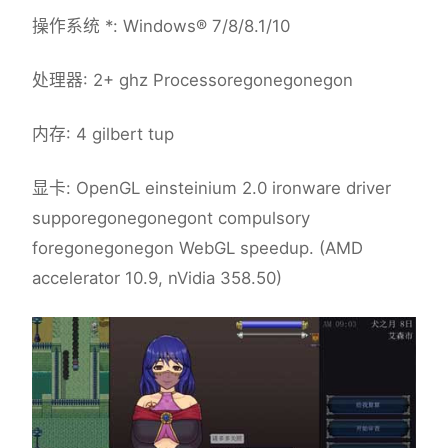
操作系统 *: Windows® 7/8/8.1/10
处理器: 2+ ghz Processoregonegonegon
内存: 4 gilbert tup
显卡: OpenGL einsteinium 2.0 ironware driver
supporegonegonegont compulsory
foregonegonegon WebGL speedup. (AMD
accelerator 10.9, nVidia 358.50)