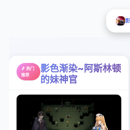
影色渐染~阿斯林顿
🎵 热门
推荐
的妹神官