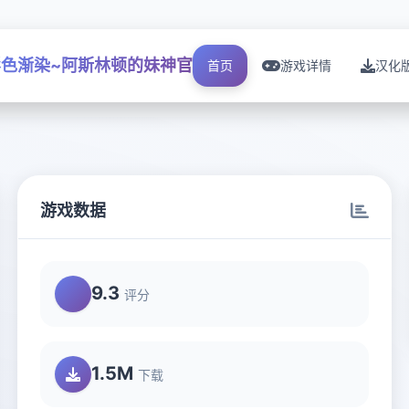
影色渐染~阿斯林顿的妹神官
首页
游戏详情
汉化
游戏数据
9.3
评分
1.5M
下载