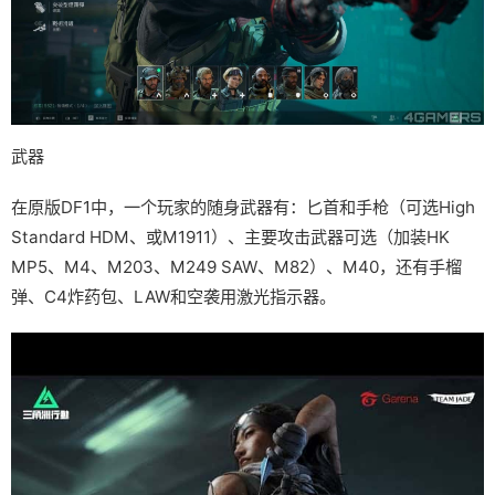
武器
在原版DF1中，一个玩家的随身武器有：匕首和手枪（可选High
Standard HDM、或M1911）、主要攻击武器可选（加装HK
MP5、M4、M203、M249 SAW、M82）、M40，还有手榴
弹、C4炸药包、LAW和空袭用激光指示器。