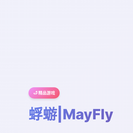
🛁 精品游戏
蜉蝣|MayFly