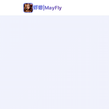
蜉蝣|MayFly